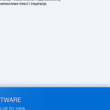
tosciowe tresci i inspiracje.
FTWARE
S UP TO 100%