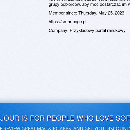
grupy odbiorcow, aby moc dostarczac im war
Member since:
Thursday, May 25, 2023
https://smartpage.pl
Company:
Przykladowy portal randkowy
UJOUR IS FOR PEOPLE WHO LOVE SO
E REVIEW GREAT MAC & PC APPS, AND GET YOU DISCOUNT