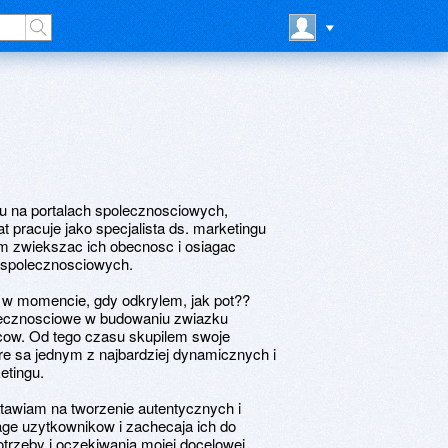
u na portalach spolecznosciowych,
 pracuje jako specjalista ds. marketingu
m zwiekszac ich obecnosc i osiagac
spolecznosciowych.
 w momencie, gdy odkrylem, jak pot??
ecznosciowe w budowaniu zwiazku
cow. Od tego czasu skupilem swoje
re sa jednym z najbardziej dynamicznych i
etingu.
tawiam na tworzenie autentycznych i
age uzytkownikow i zachecaja ich do
otrzeby i oczekiwania mojej docelowej