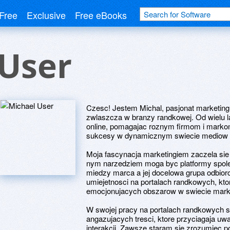
Free
Exclusive
Free eBooks
 User
Czesc! Jestem Michal, pasjonat marketing
zwlaszcza w branzy randkowej. Od wielu lat
online, pomagajac roznym firmom i marko
sukcesy w dynamicznym swiecie mediow 
Moja fascynacja marketingiem zaczela sie
nym narzedziem moga byc platformy spol
miedzy marca a jej docelowa grupa odbior
umiejetnosci na portalach randkowych, kto
emocjonujacych obszarow w swiecie mark
W swojej pracy na portalach randkowych s
angazujacych tresci, ktore przyciagaja uw
interakcji. Zawsze staram sie zrozumiec p